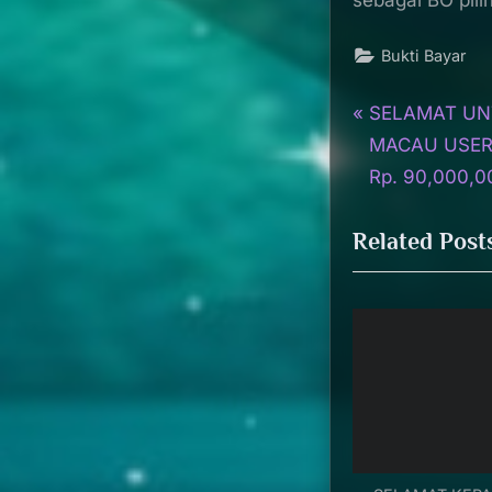
Bukti Bayar
P
Post
SELAMAT UN
r
MACAU USER 
navigatio
e
Rp. 90,000,0
v
Related Post
i
o
u
s
P
o
s
t