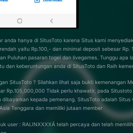
ar anda hanya di SitusToto karena Situs kami menyedia
erendah yaitu Rp.100,- dan minimal deposit sebesar Rp. 
an Puluhan pasaran togel dan livegames. Tunggu apa l
itu dan keberuntungan anda di SitusToto dan Raih kem
an SitusToto ? Silahkan lihat saja bukti kemenangan M
sar Rp.105,000,000 Tidak perlu khawatir, pada Situsto
 dibayarkan kepada pemenang. SitusToto adalah Situs 
Asia Tenggara dan memiliki jutaan member
tuk user : RALINXXXXÂ telah percaya dan telah memil
han