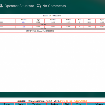
By
on
Operator Situstoto
No Comments
SELAMAT
UNTUK
PEMENANG
TOGEL
OREGON
6
USER
ID
RALINXXXX
SEBESAR
Rp.
105,000,000