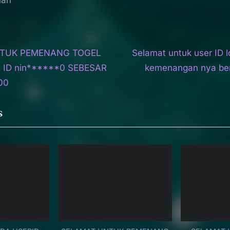
N
TUK PEMENANG TOGEL
Selamat untuk user ID 
e
ID nin******0 SEBESAR
kemenangan nya ber
n
x
00
t
s
P
o
s
t
: