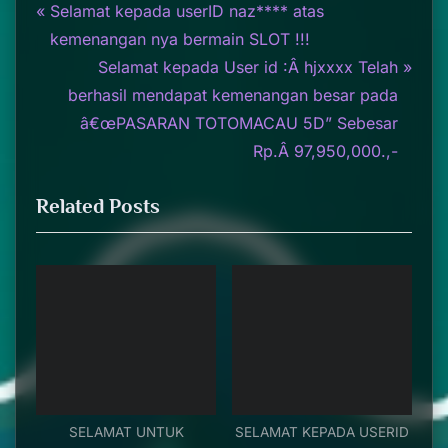
P
Post
Selamat kepada userID naz**** atas
r
kemenangan nya bermain SLOT !!!
navigation
e
N
Selamat kepada User id :Â hjxxxx Telah
v
e
berhasil mendapat kemenangan besar pada
i
x
â€œPASARAN TOTOMACAU 5D” Sebesar
o
t
Rp.Â 97,950,000.,-
u
P
Related Posts
s
o
P
s
o
t
s
:
t
:
SELAMAT UNTUK
SELAMAT KEPADA USERID