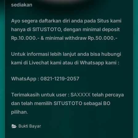
sediakan
Ayo segera daftarkan diri anda pada Situs kami
hanya di SITUSTOTO, dengan minimal deposit
Rp.10.000.- & minimal withdraw Rp.50.000.-
Untuk informasi lebih lanjut anda bisa hubungi
kami di Livechat kami atau di Whatsapp kami :
WhatsApp : 0821-1219-2057
Terimakasih untuk user : S
AXXXX
telah percaya
dan telah memilih SITUSTOTO sebagai BO
pilihan
.
Bukti Bayar