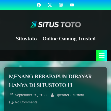
Skip
Facebook
Twitter
Instagram
Youtube
to
content
Situstoto – Online Gaming Trusted
MENANG BERAPAPUN DIBAYAR
HANYA DI SITUSTOTO !!!
Posted
By
September 29, 2022
Operator Situstoto
on
on
No Comments
MENANG