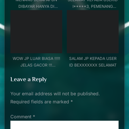
DIBAYAR HANYA DI
l*****3, PEMENANG
SITUSTOTO !!!
PERMAINAN TOGEL
PASARAN HOKIDRAW &
SINGAPORE Rp
206,649,000,- DAN
LANGSUNG DI BAYAR
LUNAS!!!
WOW JP LUAR BIASA !!!!!
SALAM JP KEPADA USER
JELAS GACOR !!!
ID BEXXXXXXX SELAMAT
KEMENANGAN Rp,
Leave a Reply
128,000,000.- DENGAN
BUKTI NYATA MELESAT
DENGAN CEPAT KE
Your email address will not be published.
REKENING !!
Required fields are marked
*
Comment
*