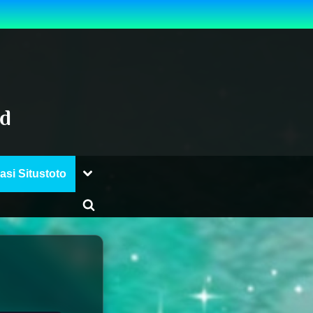
ed
Toggle
asi Situstoto
sub-
menu
Toggle
search
form