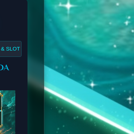
N TERPERCAYA DI INDONESIA DENGAN BONUS-BON