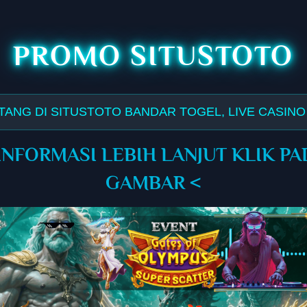
PROMO SITUSTOTO
BANDAR TOGEL, LIVE CASINO & SLOT TERBAIK DA