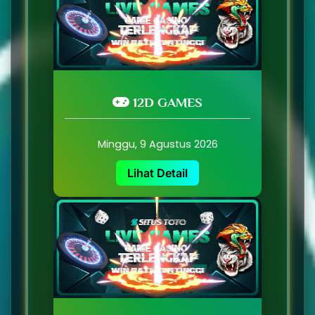
12D GAMES
Minggu, 9 Agustus 2026
Lihat Detail