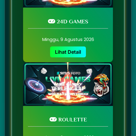
24D GAMES
Minggu, 9 Agustus 2026
Lihat Detail
ROULETTE