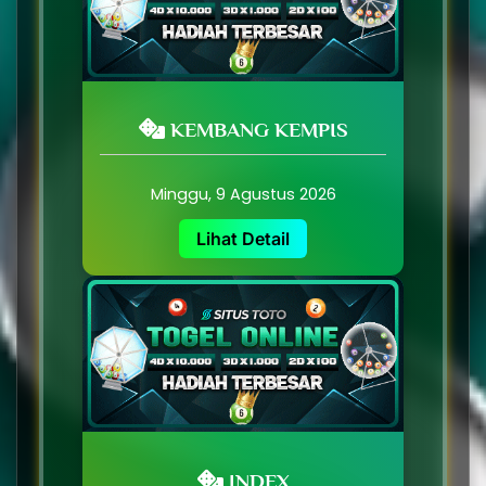
KEMBANG KEMPIS
Minggu, 9 Agustus 2026
Lihat Detail
INDEX