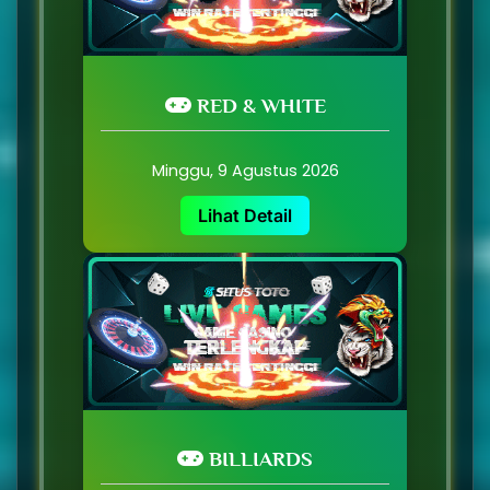
RED & WHITE
Minggu, 9 Agustus 2026
Lihat Detail
BILLIARDS