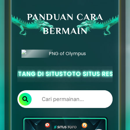
PANDUAN CARA
BERMAIN
USTOTO SITUS RESMI BANDAR TOGEL, SLO