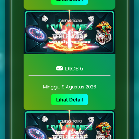
DICE 6
Minggu, 9 Agustus 2026
Lihat Detail