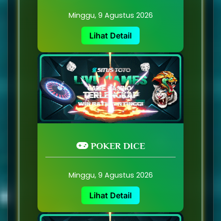
Minggu, 9 Agustus 2026
Lihat Detail
POKER DICE
Minggu, 9 Agustus 2026
Lihat Detail