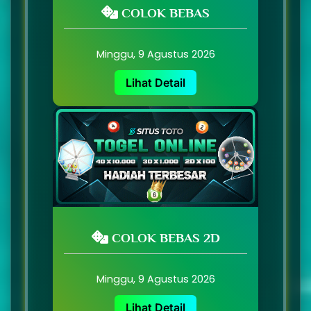
COLOK BEBAS
Minggu, 9 Agustus 2026
Lihat Detail
COLOK BEBAS 2D
Minggu, 9 Agustus 2026
Lihat Detail