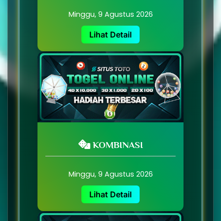
Minggu, 9 Agustus 2026
Lihat Detail
KOMBINASI
Minggu, 9 Agustus 2026
Lihat Detail