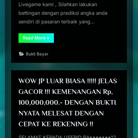
Livegame kami , Silahkan lakukan
bettingan dengan prediksi angka anda
sendiri di pasaran terbaik yang…
“WOW
Read More
»
JP
LUAR
BIASA
Bukti Bayar
!!!!!
JELAS
GACOR
!!!
KEMENANGAN
Rp,
WOW JP LUAR BIASA !!!!! JELAS
125,000,000.-
DENGAN
BUKTI
GACOR !!! KEMENANGAN Rp,
NYATA
MELESAT
100,000,000.- DENGAN BUKTI
DENGAN
CEPAT
KE
NYATA MELESAT DENGAN
REKENING
!!”
CEPAT KE REKENING !!
SELAMAT KEPADA USERID RA*******12,