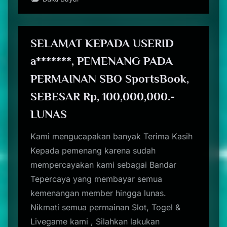
!!!!!
JELAS
GACOR
!!!
KEMENANGAN
Rp,
SELAMAT KEPADA USERID
242,000,000.-
DENGAN
BUKTI
a*******, PEMENANG PADA
NYATA
MELESAT
PERMAINAN SBO SportsBook,
DENGAN
CEPAT
KE
SEBESAR Rp, 100,000,000.-
REKENING
!!”
LUNAS
Kami mengucapakan banyak Terima Kasih
Kepada pemenang karena sudah
mempercayakan kami sebagai Bandar
Tepercaya yang membayar semua
kemenangan member hingga lunas.
Nikmati semua permainan Slot, Togel &
Livegame kami , Silahkan lakukan