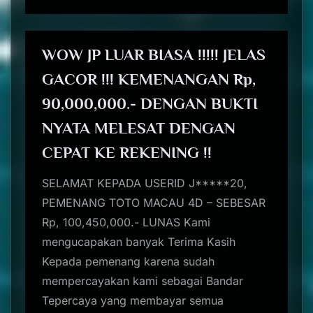
JELAS
GACOR
!!!
KEMENANGAN
Rp,
WOW JP LUAR BIASA !!!!! JELAS
100,000,000.-
DENGAN
BUKTI
GACOR !!! KEMENANGAN Rp,
NYATA
MELESAT
90,000,000.- DENGAN BUKTI
DENGAN
CEPAT
KE
NYATA MELESAT DENGAN
REKENING
!!”
CEPAT KE REKENING !!
SELAMAT KEPADA USERID J*****20,
PEMENANG TOTO MACAU 4D – SEBESAR
Rp, 100,450,000.- LUNAS Kami
mengucapakan banyak Terima Kasih
Kepada pemenang karena sudah
mempercayakan kami sebagai Bandar
Tepercaya yang membayar semua