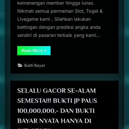
kemenangan member hingga lunas.
Nikmati semua permainan Slot, Togel &
Livegame kami , Silahkan lakukan
bettingan dengan prediksi angka anda
sendiri di pasaran terbaik yang kami…
“WOW
Read More
»
JP
LUAR
BIASA
Bukti Bayar
!!!!!
JELAS
GACOR
!!!
KEMENANGAN
Rp,
SELALU GACOR SE-ALAM
90,000,000.-
DENGAN
BUKTI
SEMESTA!!! BUKTI JP PAUS
NYATA
MELESAT
100,000,000,- DAN BUKTI
DENGAN
CEPAT
KE
BAYAR NYATA HANYA DI
REKENING
!!”