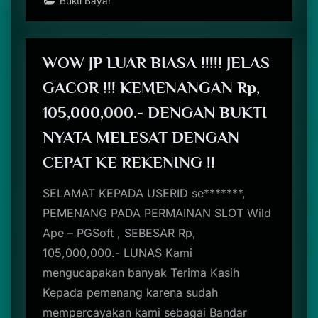
Bukti Bayar
PEMENANG
PADA
PERMAINAN
SLOT
Aztec
Bonanza
WOW JP LUAR BIASA !!!!! JELAS
–
Pragmatic
Play,
GACOR !!! KEMENANGAN Rp,
SEBESAR
Rp,
105,000,000.- DENGAN BUKTI
300,000,000.-
LUNAS”
NYATA MELESAT DENGAN
CEPAT KE REKENING !!
SELAMAT KEPADA USERID se*******,
PEMENANG PADA PERMAINAN SLOT Wild
Ape – PGSoft , SEBESAR Rp,
105,000,000.- LUNAS Kami
mengucapakan banyak Terima Kasih
Kepada pemenang karena sudah
mempercayakan kami sebagai Bandar