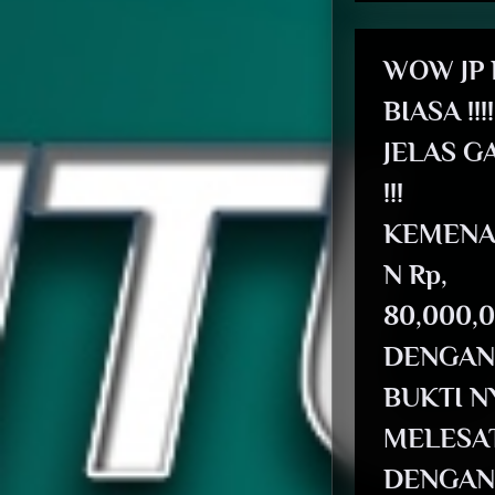
!!
K
R
9
WOW JP 
D
B
BIASA !!!!
N
M
D
JELAS G
C
K
R
!!!
!!
KEMEN
N Rp,
80,000,0
DENGAN
BUKTI N
MELESA
DENGAN