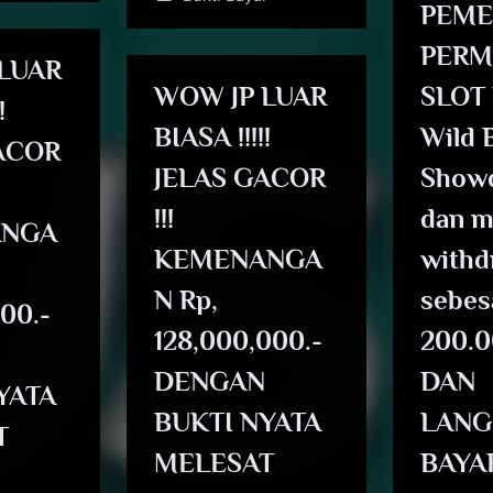
PEM
PERMAINAN
!
SLOT
EMENANGAN
PGSoft–
p,
PERM
Wild
5,000,000.-
LUAR
Bounty
ENGAN
Showdown
WOW JP LUAR
SLOT
UKTI
dan
!
YATA
melakukan
ELESAT
BIASA !!!!!
Wild 
withdraw
ENGAN
ACOR
sebesar
EPAT
Rp
E
JELAS GACOR
Show
80.000,000,-
EKENING
DAN
”
LANGSUNG
!!!
dan m
DI
ANGA
BAYAR
KEMENANGA
withd
LUNAS
!!!”
N Rp,
sebes
00.-
128,000,000.-
200.0
DENGAN
DAN
YATA
BUKTI NYATA
LANG
T
MELESAT
BAYA