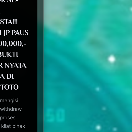
M
TA!!!
 JP PAUS
00,000,-
BUKTI
R NYATA
A DI
STOTO
 mengisi
r withdraw
proses
kilat pihak