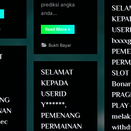
prediksi angka
SELA
anda…
WOW
KEPA
P
UAR
IASA
USER
“WOW
Read More
»
r
!!!
JP
ELAS
LUAR
ACOR
lxxxxg
BIASA
!
Bukti Bayar
!!!!!
EMENANGAN
JELAS
PEM
p,
GACOR
0,000,000.-
T
!!!
ENGAN
PERM
KEMENANGAN
UKTI
Rp,
YATA
128,000,000.-
SELAMAT
ELESAT
SLOT 
DENGAN
ENGAN
BUKTI
EPAT
KEPADA
NYATA
Bonan
E
MELESAT
EKENING
DENGAN
”
USERID
PRAG
CEPAT
NG
KE
REKENING
Y******,
PLAY 
!!”
NAN
PEMENANG
mela
tec
PERMAINAN
withd