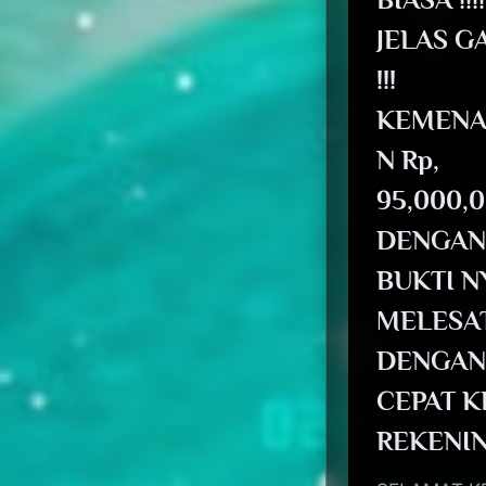
JELAS G
!!!
KEMEN
N Rp,
95,000,0
DENGAN
BUKTI N
MELESA
DENGAN
CEPAT K
REKENIN