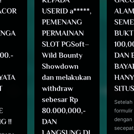
ACOR
USERID a*****,
ALA
PEMENANG
SEMES
ANGA
PERMAINAN
BUKTI
SLOT PGSoft–
100,0
00.-
Wild Bounty
DAN 
Showdown
BAYA
YATA
dan melakukan
HANY
T
withdraw
SITU
sebesar Rp
Setelah
E
80.000,000,-
formuli
dengan 
G !!
DAN
secepat 
LANGSUNG DI