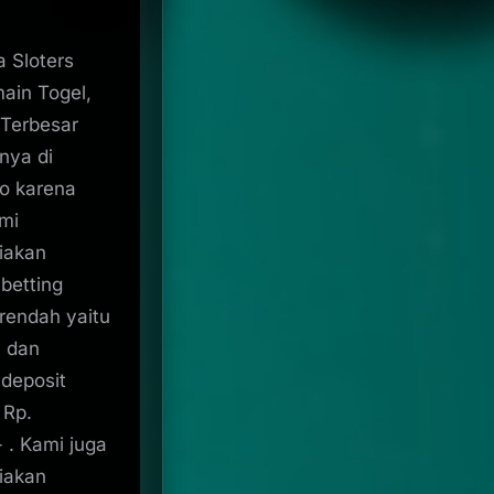
a Sloters
ain Togel,
 Terbesar
nya di
to karena
ami
iakan
 betting
erendah yaitu
- dan
 deposit
 Rp.
 . Kami juga
iakan