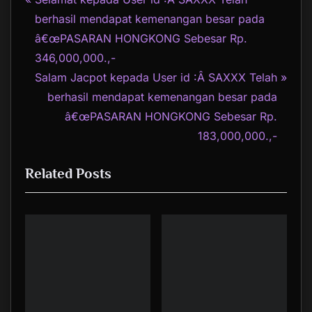
Post
r
berhasil mendapat kemenangan besar pada
navigation
e
â€œPASARAN HONGKONG Sebesar Rp.
v
346,000,000.,-
i
N
Salam Jacpot kepada User id :Â SAXXX Telah
o
e
berhasil mendapat kemenangan besar pada
u
x
â€œPASARAN HONGKONG Sebesar Rp.
s
t
183,000,000.,-
P
P
Related Posts
o
o
s
s
t
t
:
: