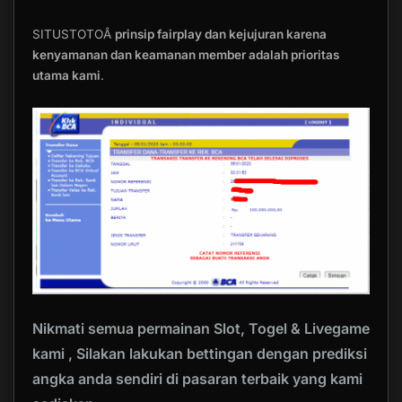
SITUSTOTOÂ
prinsip fairplay dan kejujuran karena
kenyamanan dan keamanan member adalah prioritas
utama kami
.
Nikmati semua permainan Slot, Togel & Livegame
kami , Silakan lakukan bettingan dengan prediksi
angka anda sendiri di pasaran terbaik yang kami