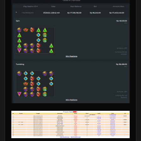
kepada
userID
naz****
atas
kemenangan
nya
bermain
SLOT
!!!