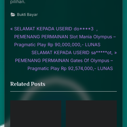
pilihan.
Bukti Bayar
P
Post
SELAMAT KEPADA USERID do****3 ,
r
PEMENANG PERMAINAN Slot Mania Olympus –
navigation
e
Pragmatic Play Rp 90,000,000,- LUNAS
v
N
SELAMAT KEPADA USERID sa*****ot,
i
e
PEMENANG PERMAINAN Gates Of Olympus –
o
x
Pragmatic Play Rp 92,574,000,- LUNAS
u
t
Related Posts
s
P
P
o
o
s
s
t
t
:
: