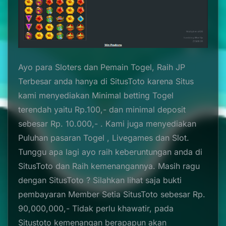
Ayo para Sloters dan Pemain Togel, Raih JP
Terbesar anda hanya di SitusToto karena Situs
kami menyediakan Minimal betting Togel
terendah yaitu Rp.100,- dan minimal deposit
sebesar Rp. 10.000,- . Kami juga menyediakan
Puluhan pasaran Togel , Livegames dan Slot.
Tunggu apa lagi ayo raih keberuntungan anda di
SitusToto dan Raih kemenangannya. Masih ragu
dengan SitusToto ? Silahkan lihat saja bukti
pembayaran Member Setia SitusToto sebesar Rp.
90,000,000,- Tidak perlu khawatir, pada
Situstoto kemenangan berapapun akan