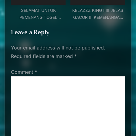
SELAMAT UNTUK
KELAZZZ KING !!!!! JELAS
PEMENANG TOGEL
GACOR !!! KEMENANGAN
POIPET22 USER ID
Rp, 300,000,000,-
Leave a Reply
RXXXXX46 SEBESAR Rp.
DENGAN BUKTI NYATA
104,000,000
MELESAT DENGAN CEPAT
KE REKENING !!!
Your email address will not be published.
Required fields are marked
*
Comment
*