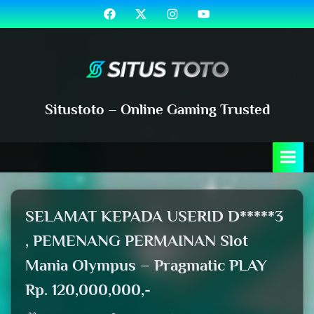
Skip
Facebook
Twitter
Instagram
Youtube
to
content
Situstoto – Online Gaming Trusted
SELAMAT KEPADA USERID D*****3
, PEMENANG PERMAINAN Slot
Mania Olympus – Pragmatic PLAY
Rp. 120,000,000,-