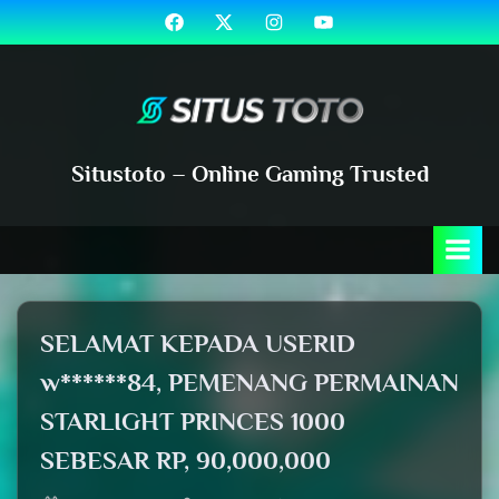
Skip
Facebook
Twitter
Instagram
Youtube
to
content
Situstoto – Online Gaming Trusted
SELAMAT KEPADA USERID
w******84, PEMENANG PERMAINAN
STARLIGHT PRINCES 1000
SEBESAR RP, 90,000,000