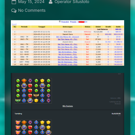
Posted
By
May 15, 2024
Operator Situstoto
on
on
No Comments
SELAMAT
KEPADA
USERID
w******84,
PEMENANG
PERMAINAN
STARLIGHT
PRINCES
1000
SEBESAR
RP,
90,000,000