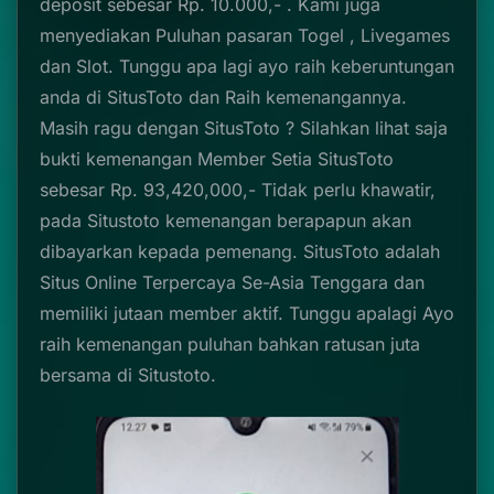
deposit sebesar Rp. 10.000,- . Kami juga
menyediakan Puluhan pasaran Togel , Livegames
dan Slot. Tunggu apa lagi ayo raih keberuntungan
anda di SitusToto dan Raih kemenangannya.
Masih ragu dengan SitusToto ? Silahkan lihat saja
bukti kemenangan Member Setia SitusToto
sebesar Rp. 93,420,000,- Tidak perlu khawatir,
pada Situstoto kemenangan berapapun akan
dibayarkan kepada pemenang. SitusToto adalah
Situs Online Terpercaya Se-Asia Tenggara dan
memiliki jutaan member aktif. Tunggu apalagi Ayo
raih kemenangan puluhan bahkan ratusan juta
bersama di Situstoto.