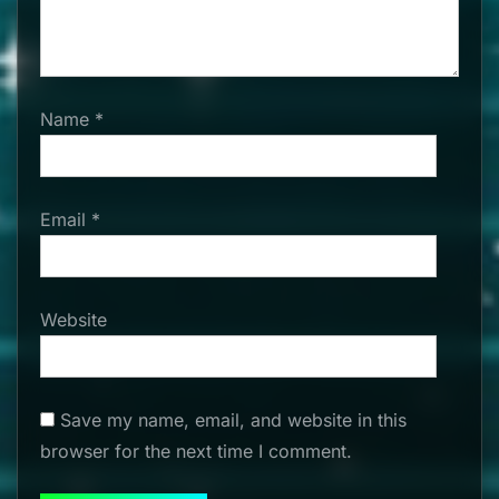
Name
*
Email
*
Website
Save my name, email, and website in this
browser for the next time I comment.