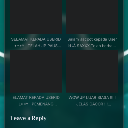
BUKTI BAYAR NYATA
DENGAN BUKTI NYATA
HANYA DI SITUSTOTO
MELESAT DENGAN CEPAT
KE REKENING !!!
SELAMAT KEPADA USERID
Salam Jacpot kepada User
***Y , TELAH JP PAUS
id :Â SAXXX Telah berhasil
PADA PERMAINAN Mahjong
mendapat kemenangan
Ways – PGSOFT SEBESAR
besar pada â€œPASARAN
Rp 113,000,000,- DAN
HONGKONG Sebesar Rp.
LANGSUNG DIBAYAR
183,000,000.,-
LUNAS
ELAMAT KEPADA USERID
WOW JP LUAR BIASA !!!!!
L**Y , PEMENANG
JELAS GACOR !!!
PERMAINAN Mahjong Ways
KEMENANGAN Rp,
Leave a Reply
– PGSoft 88.00,000,-
80,000,000.- DENGAN
BUKTI NYATA MELESAT