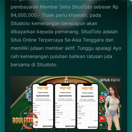
pembayaran Member Setia SitusToto sebesar Rp
94,000,000,- Tidak perlu khawatir, pada
Situstoto kemenangan berapapun akan
dibayarkan kepada pemenang. SitusToto adalah
Situs Online Terpercaya Se-Asia Tenggara dan
memiliki jutaan member aktif. Tunggu apalagi Ayo
raih kemenangan puluhan bahkan ratusan juta
bersama di Situstoto.