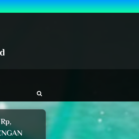
ed
Toggle
search
form
Rp,
DENGAN