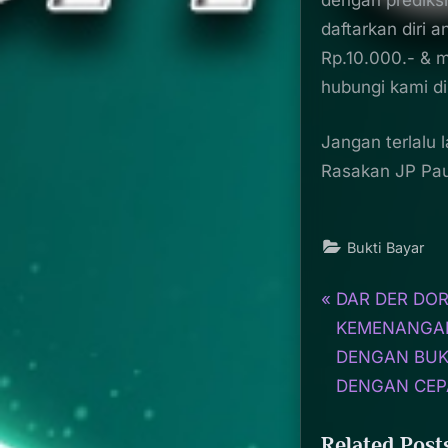
dengan prediksi
daftarkan diri 
Rp.10.000.- & m
hubungi kami di
Jangan terlalu
Rasakan JP Pau
Bukti Bayar
P
Post
DAR DER DORR
r
KEMENANGAN 
navigatio
e
DENGAN BUK
v
DENGAN CEPA
i
Related Post
o