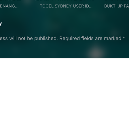
EMENANG
TOGEL SYDNEY USER ID
BUKTI JP PA
s Of Olympus
â€œSAXXXXâ€
DAN BUKT
,500,000,-
HANYA D
y
ess will not be published.
Required fields are marked
*