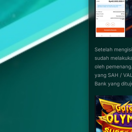
Setelah mengis
sudah melakukan
oleh pemenang.
yang SAH / VALI
Bank yang dituj