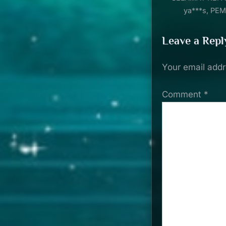
ya***s, P
PERMAINAN Gate
SEBESAR Rp.247
Leave a Repl
Your email addr
Comment
*