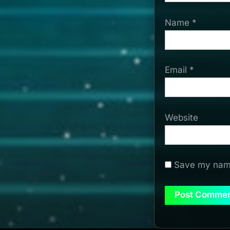
Name
*
Email
*
Website
Save my name,