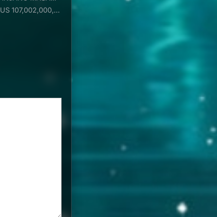
US 107,002,000,-
I BAYAR NYATA
I SITUSTOTO