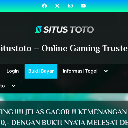
Facebook
Twitter
Instagram
Youtube
itustoto – Online Gaming Trust
Toggle
Login
Bukti Bayar
Informasi Togel
sub-
menu
Toggle
oto
sub-
menu
NG !!!!! JELAS GACOR !!! KEMENANGAN 
00,- DENGAN BUKTI NYATA MELESAT 