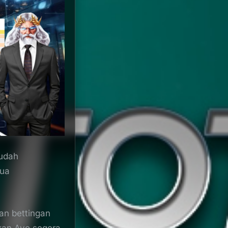
udah
mua
an bettingan