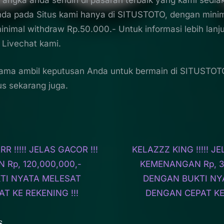
 angka anda sendiri di pasaran terbaik yang kami sedi
anda pada Situs kami hanya di SITUSTOTO, dengan minim
inimal withdraw Rp.50.000.- Untuk informasi lebih lanj
 Livechat kami.
 lama ambil keputusan Anda untuk bermain di SITUSTOT
s sekarang juga.
N
R !!!!! JELAS GACOR !!!
KELAZZZ KING !!!!! JE
e
Rp, 120,000,000,-
KEMENANGAN Rp, 3
n
x
TI NYATA MELESAT
DENGAN BUKTI NY
t
T KE REKENING !!!
DENGAN CEPAT KE 
P
s
o