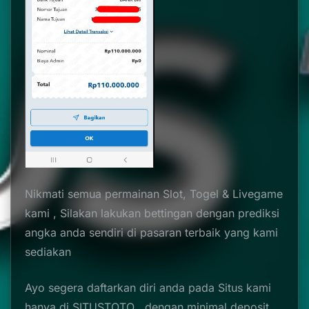
Nikmati semua permainan Slot, Togel & Livegame
kami , Silakan lakukan bettingan dengan prediksi
angka anda sendiri di pasaran terbaik yang kami
sediakan
Ayo segera daftarkan diri anda pada Situs kami
hanya di SITUSTOTO , dengan minimal deposit