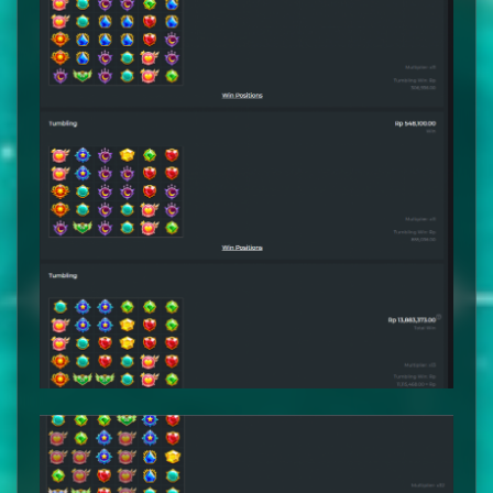
untuk
user
ID
lo*****6
atas
kemenangan
nya
bermain
SLOT
!!!