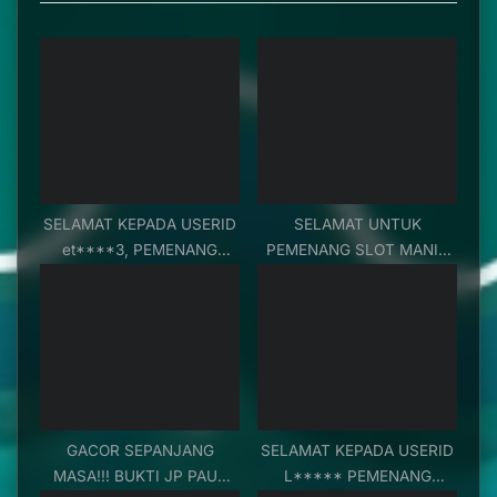
P
o
o
s
s
t
t
:
:
SELAMAT KEPADA USERID
SELAMAT UNTUK
et****3, PEMENANG
PEMENANG SLOT MANIA
PERMAINAN LiveGame
OLYMPUS USER ID
Sweet Bonanza Candyland
HXXX23 SEBESAR Rp.
Rp.125,000,000,-
116,672,220
GACOR SEPANJANG
SELAMAT KEPADA USERID
MASA!!! BUKTI JP PAUS
L***** PEMENANG