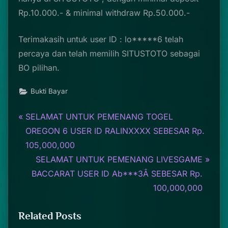
Rp.10.000.- & minimal withdraw Rp.50.000.-
Terimakasih untuk user ID : lo*****6 telah
percaya dan telah memilih SITUSTOTO sebagai
BO pilihan.
Bukti Bayar
P
Post
SELAMAT UNTUK PEMENANG TOGEL
r
OREGON 6 USER ID RALINXXXX SEBESAR Rp.
navigation
e
105,000,000
v
N
SELAMAT UNTUK PEMENANG LIVESGAME
i
e
BACCARAT USER ID Ab***3Â SEBESAR Rp.
o
x
100,000,000
u
t
Related Posts
s
P