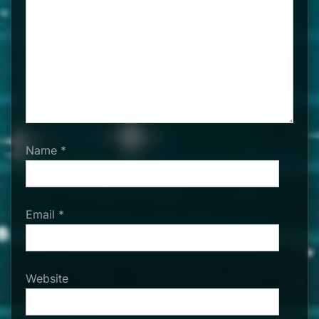
Name
*
Email
*
Website