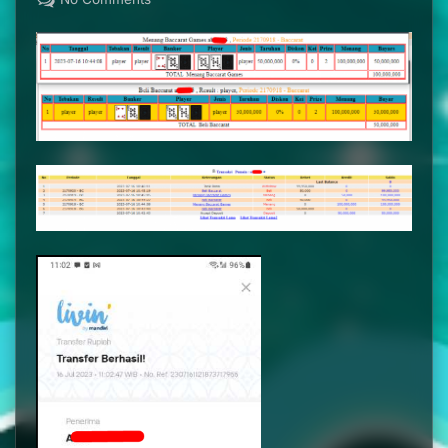
SELAMAT
UNTUK
PEMENANG
LIVESGAME
BACCARAT
USER
ID
Ab***3Â SEBESAR
Rp.
100,000,000