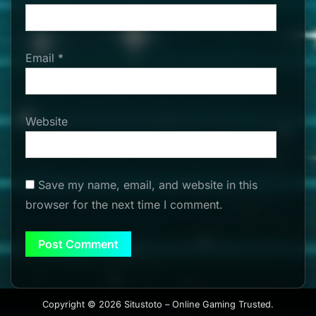
Email
*
Website
Save my name, email, and website in this
browser for the next time I comment.
Copyright © 2026 Situstoto – Online Gaming Trusted.