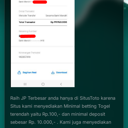
Raih JP Terbesar anda hanya di SitusToto karena
Situs kami menyediakan Minimal betting Togel
terendah yaitu Rp.100,- dan minimal deposit
sebesar Rp. 10.000,- . Kami juga menyediakan