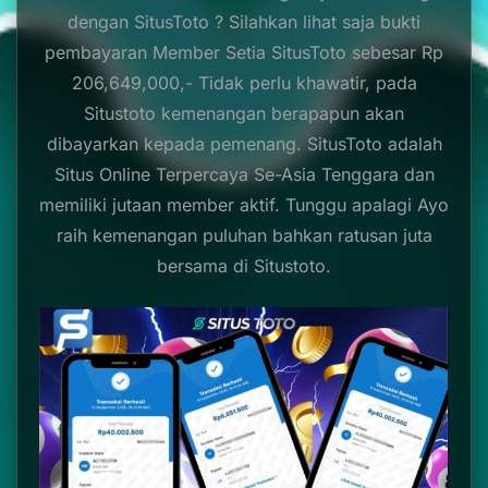
BAYAR
dengan SitusToto ? Silahkan lihat saja bukti
LUNAS!!!
pembayaran Member Setia SitusToto sebesar Rp
206,649,000,- Tidak perlu khawatir, pada
Situstoto kemenangan berapapun akan
dibayarkan kepada pemenang. SitusToto adalah
Situs Online Terpercaya Se-Asia Tenggara dan
memiliki jutaan member aktif. Tunggu apalagi Ayo
raih kemenangan puluhan bahkan ratusan juta
bersama di Situstoto.