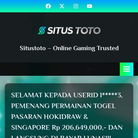
Skip
Facebook
Twitter
Instagram
Youtube
to
content
Situstoto – Online Gaming Trusted
SELAMAT KEPADA USERID l*****3,
PEMENANG PERMAINAN TOGEL
PASARAN HOKIDRAW &
SINGAPORE Rp 206,649,000,- DAN
LANGSUNG DI BAYAR LUNAS!!!