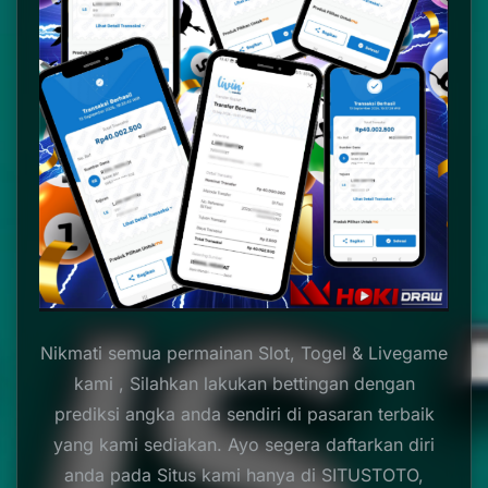
Nikmati semua permainan Slot, Togel & Livegame
kami , Silahkan lakukan bettingan dengan
prediksi angka anda sendiri di pasaran terbaik
yang kami sediakan. Ayo segera daftarkan diri
anda pada Situs kami hanya di SITUSTOTO,