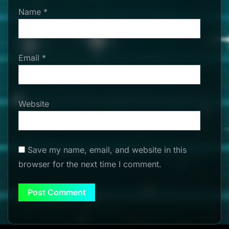
Name
*
Email
*
Website
Save my name, email, and website in this
browser for the next time I comment.