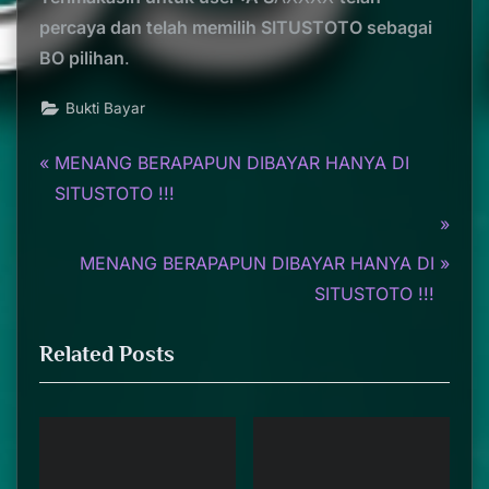
percaya dan telah memilih SITUSTOTO sebagai
BO pilihan
.
Bukti Bayar
P
Post
MENANG BERAPAPUN DIBAYAR HANYA DI
r
SITUSTOTO !!!
navigation
e
N
v
e
MENANG BERAPAPUN DIBAYAR HANYA DI
i
x
SITUSTOTO !!!
o
t
u
P
Related Posts
s
o
P
s
o
t
s
: