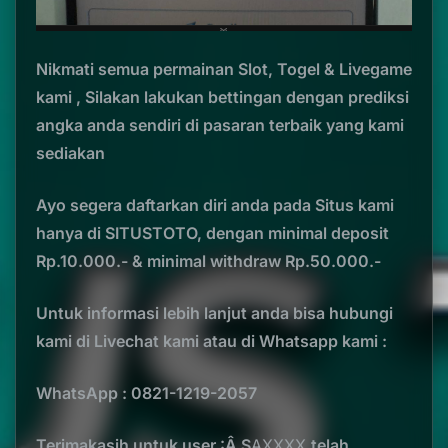
Nikmati semua permainan Slot, Togel & Livegame
kami , Silakan lakukan bettingan dengan prediksi
angka anda sendiri di pasaran terbaik yang kami
sediakan
Ayo segera daftarkan diri anda pada Situs kami
hanya di SITUSTOTO, dengan minimal deposit
Rp.10.000.- & minimal withdraw Rp.50.000.-
Untuk informasi lebih lanjut anda bisa hubungi
kami di Livechat kami atau di Whatsapp kami :
WhatsApp : 0821-1219-2057
Terimakasih untuk user :Â
S
AXXXX
telah