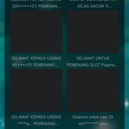
EDI*****07, PEMENANG
JELAS GACOR !!!
PERMAINAN TOGEL
KEMENANGAN Rp,
PASARAN TOTOMACAU 5D
150,000,000,- DENGAN
SEBESAR Rp.98,045,000,-
BUKTI NYATA MELESAT
DENGAN CEPAT KE
REKENING !!!
SELAMAT KEPADA USERID
SELAMAT UNTUK
KE****01 PEMENANG DI
PEMENANG SLOT Pagmatic
PERMAINAN SLOT SUGAR
Sweet Bonanza Xmas
RUSH XMAS SEBESAR Rp.
USER ID ho*******0
128,128,728,-
SEBESAR Rp. 167,192,424,-
SELAMAT KEPADA USERID
Selamat untuk user ID
****xy , PEMENANG
nin******* atas