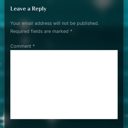
PERMAINAN Mahjong Ways
kemenangan nya bermain
Leave a Reply
– PGSOFT Rp
SLOT !!!
245,000,000,- LUNAS
Your email address will not be published.
Required fields are marked
*
Comment
*