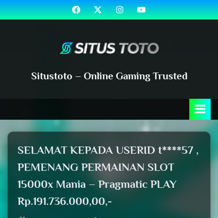
Skip
Facebook
Twitter
Instagram
Youtube
to
content
Situstoto – Online Gaming Trusted
SELAMAT KEPADA USERID t****57 ,
PEMENANG PERMAINAN SLOT
15000x Mania – Pragmatic PLAY
Rp.191.736.000,00,-