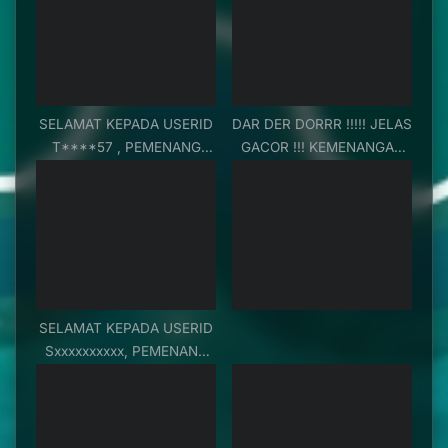
t
:
:
SELAMAT KEPADA USERID
DAR DER DORRR !!!!! JELAS
T****57 , PEMENANG
GACOR !!! KEMENANGAN
PERMAINAN MAHJONG
Rp, 250,000,000,-
WINS 2 – PGSOFT Rp
DENGAN BUKTI NYATA
100,000,000,- LUNAS
MELESAT DENGAN CEPAT
KE REKENING !!!
SELAMAT KEPADA USERID
Sxxxxxxxxxx, PEMENANG
PERMAINAN SLOT Gates Of
Olympus Super Scatter -
Pragmatic Play dan
melakukan withdraw