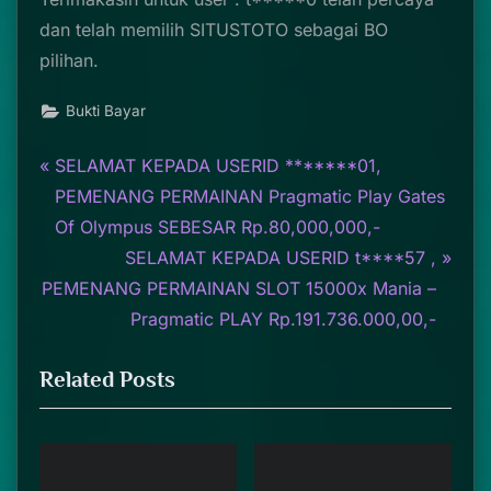
dan telah memilih SITUSTOTO sebagai BO
pilihan.
Bukti Bayar
P
Post
SELAMAT KEPADA USERID *******01,
r
PEMENANG PERMAINAN Pragmatic Play Gates
navigation
e
Of Olympus SEBESAR Rp.80,000,000,-
v
N
SELAMAT KEPADA USERID t****57 ,
i
e
PEMENANG PERMAINAN SLOT 15000x Mania –
o
x
Pragmatic PLAY Rp.191.736.000,00,-
u
t
Related Posts
s
P
P
o
o
s
s
t