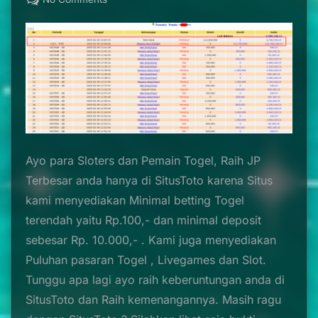
SELAMAT
KEPADA
USERID
t*****0 ,
PEMENANG
TOGEL
SYDNEY
SEBESAR
Rp.112,700,000,-
Ayo para Sloters dan Pemain Togel, Raih JP
Terbesar anda hanya di SitusToto karena Situs
kami menyediakan Minimal betting Togel
terendah yaitu Rp.100,- dan minimal deposit
sebesar Rp. 10.000,- . Kami juga menyediakan
Puluhan pasaran Togel , Livegames dan Slot.
Tunggu apa lagi ayo raih keberuntungan anda di
SitusToto dan Raih kemenangannya. Masih ragu