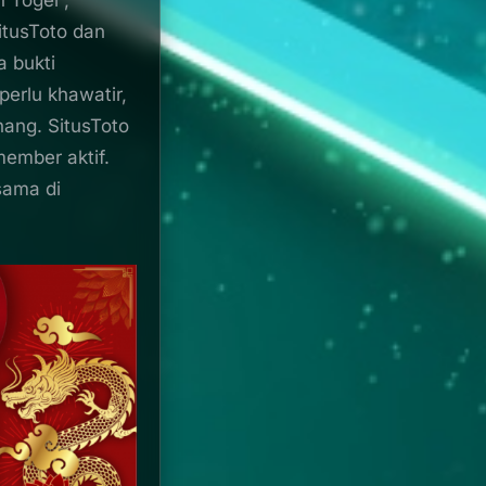
 Togel ,
itusToto dan
a bukti
erlu khawatir,
ang. SitusToto
member aktif.
sama di