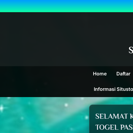
Skip
to
content
S
Home
Daftar
Informasi Situst
SELAMAT K
TOGEL PAS