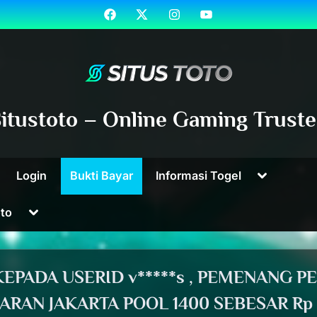
Facebook
Twitter
Instagram
Youtube
itustoto – Online Gaming Trust
Toggle
Login
Bukti Bayar
Informasi Togel
sub-
menu
Toggle
oto
sub-
menu
EPADA USERID v*****s , PEMENANG 
ARAN JAKARTA POOL 1400 SEBESAR Rp