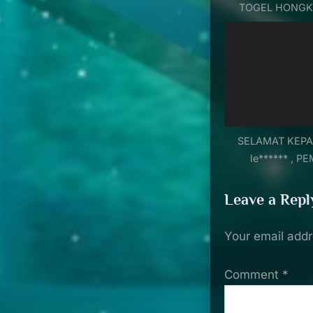
TOGEL HONGK
IDÂ agxnx6x9
Rp.138,80
SELAMAT KEPA
le****** , 
PERMAINAN Mah
PGSOFT Rp 100
Leave a Repl
LUNA
Your email addr
Comment
*