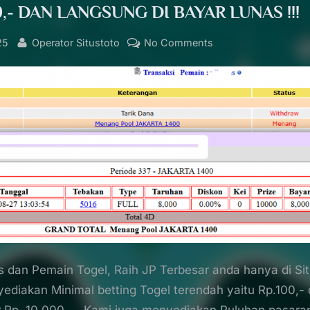
0,- DAN LANGSUNG DI BAYAR LUNAS !!!
By
on
25
Operator Situstoto
No Comments
SELAMAT
KEPADA
USERID
v*****s
,
PEMENANG
PERMAINAN
TOGEL
PASARAN
JAKARTA
POOL
1400
SEBESAR
s dan Pemain Togel, Raih JP Terbesar anda hanya di Si
Rp
ediakan Minimal betting Togel terendah yaitu Rp.100,-
80.000,000,-