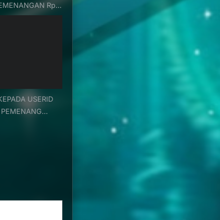
KEMENANGAN Rp,
,- DENGAN BUKTI
LESAT DENGAN
 REKENING !!!
KEPADA USERID
 , PEMENANG
Mahjong Ways –
 105,000,000,-
LUNAS