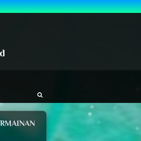
ed
Toggle
search
form
PERMAINAN