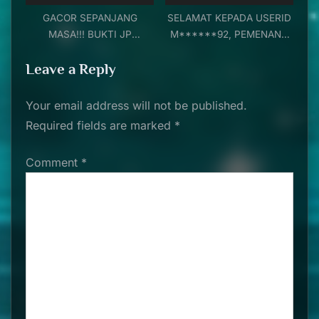
LUNAS
GACOR SEPANJANG
SELAMAT KEPADA USERID
MASA!!! BUKTI JP
M******92, PEMENANG
300,000,000,- DAN BUKTI
PERMAINAN Pragmatic
Leave a Reply
BAYAR NYATA HANYA DI
Play Gates Of Olympus
SITUSTOTO
1000 SEBESAR
Rp.124,711,800,-
Your email address will not be published.
Required fields are marked
*
Comment
*