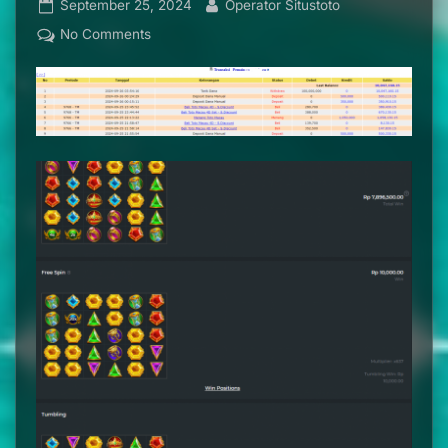
Posted
By
September 25, 2024
Operator Situstoto
on
on
No Comments
SELAMAT
KEPADA
USERID
S*******CA,
PEMENANG
PERMAINAN
Gates
Of
Olympus
1000
SEBESAR
Rp.109,840,000,-