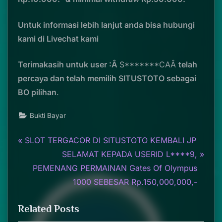
Untuk informasi lebih lanjut anda bisa hubungi
kami di Livechat kami
Terimakasih untuk user :Â
S*******CAÂ
telah
percaya dan telah memilih SITUSTOTO sebagai
BO pilihan
.
Bukti Bayar
P
Post
SLOT TERGACOR DI SITUSTOTO KEMBALI JP
r
N
SELAMAT KEPADA USERID L****9,
navigation
e
e
PEMENANG PERMAINAN Gates Of Olympus
v
x
1000 SEBESAR Rp.150,000,000,-
i
t
Related Posts
o
P