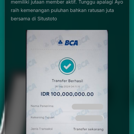
memiliki jutaan member aktif. Tunggu apalagi Ayo
raih kemenangan puluhan bahkan ratusan juta
bersama di Situstoto