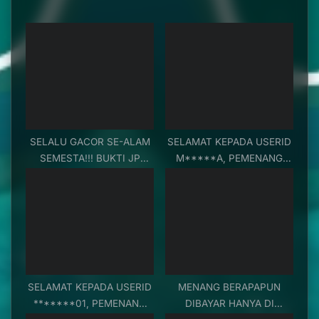
u
o
s
s
P
t
o
:
s
t
:
SELALU GACOR SE-ALAM
SELAMAT KEPADA USERID
SEMESTA!!! BUKTI JP
M*****A, PEMENANG
PAUS 90,000,000,- DAN
PERMAINAN Sweet
BUKTI BAYAR NYATA
Bonanza 1000 SEBESAR
HANYA DI SITUSTOTO
Rp.134,155,500,-
SELAMAT KEPADA USERID
MENANG BERAPAPUN
*******01, PEMENANG
DIBAYAR HANYA DI