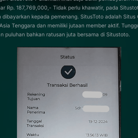
ar Rp. 187,769,000,- Tidak perlu khawatir, pada Situs
 dibayarkan kepada pemenang. SitusToto adalah Situs 
Asia Tenggara dan memiliki jutaan member aktif. Tungg
 puluhan bahkan ratusan juta bersama di Situstoto.