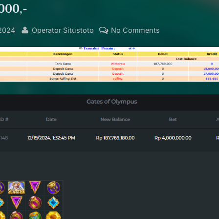
000,-
By
on
2024
Operator Situstoto
No Comments
SELAMAT
KEPADA
USERID
sa******ot ,
PEMENANG
PERMAINAN
Pragmatic
Play
Gates
of
Olympus
SEBESAR
Rp.187,534,000,-