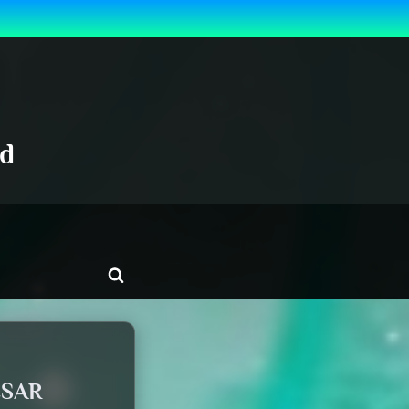
ed
Toggle
search
form
ESAR