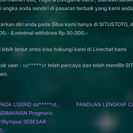
 angka anda sendiri di pasaran terbaik yang kami sed
tarkan diri anda pada Situs kami hanya di SITUSTOTO, 
00.- & minimal withdraw Rp.50.000.-
 lebih lanjut anda bisa hubungi kami di Livechat kami
uk user :
sa*****ot
telah percaya dan telah memilih 
han
.
N
ADA USERID sa*****ot ,
PANDUAN LENGKAP C
e
ERMAINAN Pragmatic
n
x
f Olympus SEBESAR
t
0,-