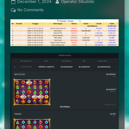
Posted
By
December 1, 2024
Operator Situstoto
on
on
No Comments
SELAMAT
KEPADA
USERID
B****9,
PEMENANG
PERMAINAN
Pragmatic
Play
15.000x
Mania
SEBESAR
Rp.150,000,000,-