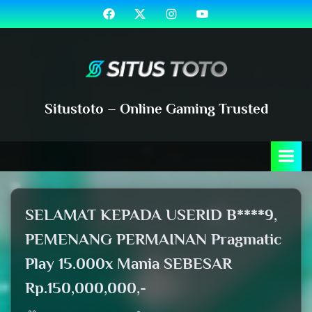
Skip
Facebook
Twitter
Instagram
Youtube
to
content
Situstoto – Online Gaming Trusted
SELAMAT KEPADA USERID B****9,
PEMENANG PERMAINAN Pragmatic
Play 15.000x Mania SEBESAR
Rp.150,000,000,-