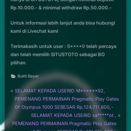
Rp.10.000.- & minimal withdraw Rp.50.000.-
Untuk informasi lebih lanjut anda bisa hubungi
kami di Livechat kami
Terimakasih untuk user :
B****9
telah percaya
dan telah memilih SITUSTOTO sebagai BO
pilihan
.
Bukti Bayar
P
Post
SELAMAT KEPADA USERID M******92,
r
PEMENANG PERMAINAN Pragmatic Play Gates
navigation
e
Of Olympus 1000 SEBESAR Rp.124,711,800,-
v
N
SELAMAT KEPADA USERID sa*****ot ,
i
e
PEMENANG PERMAINAN Pragmatic Play Gates