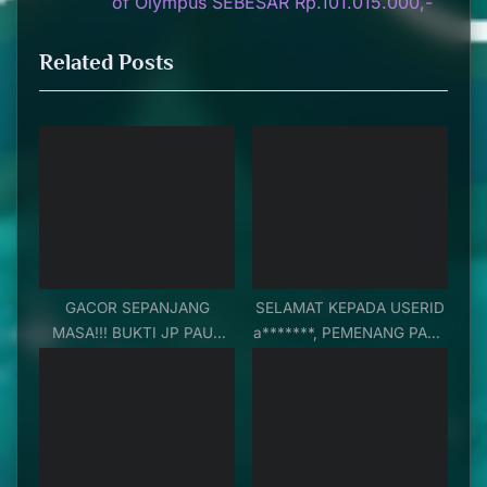
o
x
of Olympus SEBESAR Rp.101.015.000,-
u
t
Related Posts
s
P
P
o
o
s
s
t
t
:
:
GACOR SEPANJANG
SELAMAT KEPADA USERID
MASA!!! BUKTI JP PAUS
a*******, PEMENANG PADA
DAN BUKTI BAYAR NYATA
PERMAINAN SBO
SportsBook, SEBESAR Rp,
100,000,000.- LUNAS