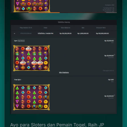
Ayo para Sloters dan Pemain Togel, Raih JP