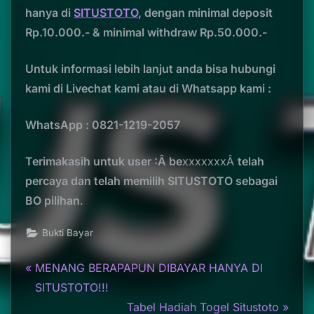
hanya di
SITUSTOTO
, dengan minimal deposit
Rp.10.000.- & minimal withdraw Rp.50.000.-
Untuk informasi lebih lanjut anda bisa hubungi
kami di Livechat kami atau di Whatsapp kami :
WhatsApp : 0821-1219-2057
Terimakasih untuk user :Â be
xxxxxxxÂ
telah
percaya dan telah memilih SITUSTOTO sebagai
BO pilihan
.
Bukti Bayar
P
Post
MENANG BERAPAPUN DIBAYAR HANYA DI
r
SITUSTOTO!!!
navigation
e
N
Tabel Hadiah Togel Situstoto