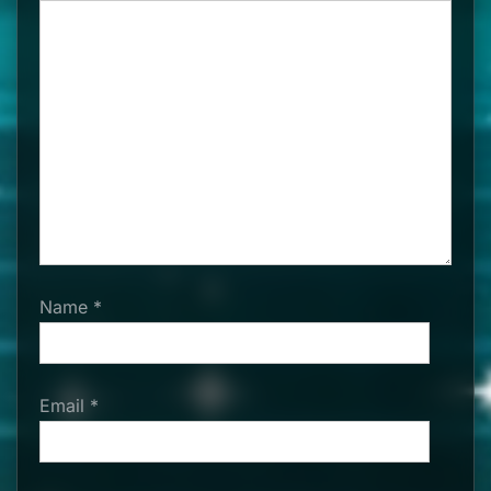
Name
*
Email
*