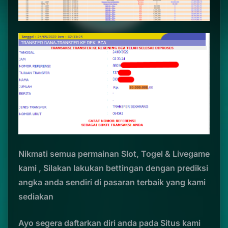
Nikmati semua permainan Slot, Togel & Livegame
kami , Silakan lakukan bettingan dengan prediksi
angka anda sendiri di pasaran terbaik yang kami
sediakan
Ayo segera daftarkan diri anda pada Situs kami