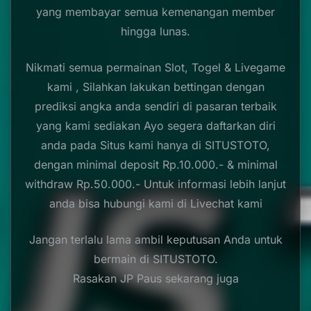
yang membayar semua kemenangan member
hingga lunas.
Nikmati semua permainan Slot, Togel & Livegame
kami , Silahkan lakukan bettingan dengan
prediksi angka anda sendiri di pasaran terbaik
yang kami sediakan Ayo segera daftarkan diri
anda pada Situs kami hanya di SITUSTOTO,
dengan minimal deposit Rp.10.000.- & minimal
withdraw Rp.50.000.- Untuk informasi lebih lanjut
anda bisa hubungi kami di Livechat kami
Jangan terlalu lama ambil keputusan Anda untuk
bermain di SITUSTOTO.
Rasakan JP Paus sekarang juga