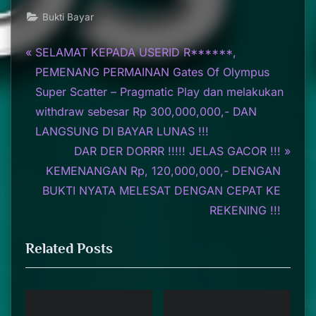
Bukti Bayar
P
Post
SELAMAT KEPADA USERID R******,
r
PEMENANG PERMAINAN Gates Of Olympus
navigation
e
Super Scatter – Pragmatic Play dan melakukan
v
withdraw sebesar Rp 300,000,000,- DAN
i
LANGSUNG DI BAYAR LUNAS !!!
o
N
DAR DER DORRR !!!!! JELAS GACOR !!!
u
e
KEMENANGAN Rp, 120,000,000,- DENGAN
s
x
BUKTI NYATA MELESAT DENGAN CEPAT KE
P
t
REKENING !!!
o
P
Related Posts
s
o
t
s
:
t
: