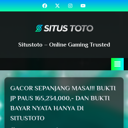
Skip
Facebook
Twitter
Instagram
Youtube
to
content
Situstoto – Online Gaming Trusted
GACOR SEPANJANG MASA!!! BUKTI
JP PAUS 165,234,000,- DAN BUKTI
BAYAR NYATA HANYA DI
SITUSTOTO