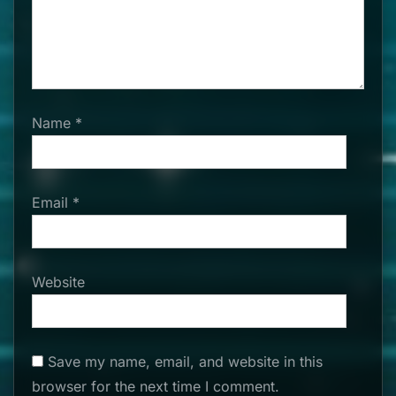
Name
*
Email
*
Website
Save my name, email, and website in this
browser for the next time I comment.