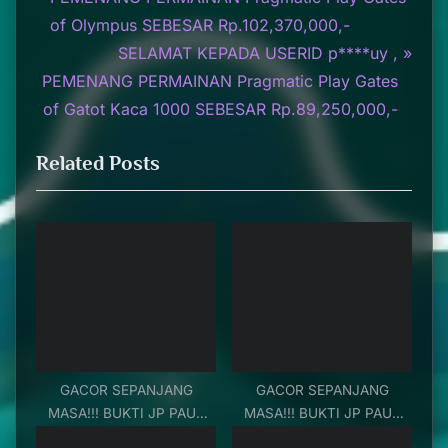
navigation
e
of Olympus SEBESAR Rp.102,370,000,-
v
N
SELAMAT KEPADA USERID p****uy ,
i
e
PEMENANG PERMAINAN Pragmatic Play Gates
o
x
of Gatot Kaca 1000 SEBESAR Rp.89,250,000,-
u
t
Related Posts
s
P
P
o
o
s
s
t
t
:
:
GACOR SEPANJANG
GACOR SEPANJANG
MASA!!! BUKTI JP PAUS
MASA!!! BUKTI JP PAUS
80,000,000,- DAN BUKTI
165,234,000,- DAN BUKTI