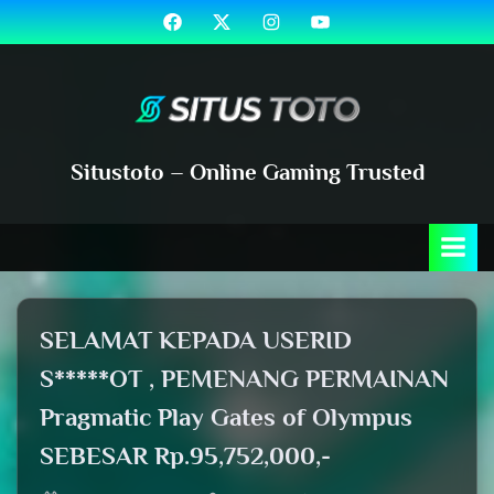
Skip
Facebook
Twitter
Instagram
Youtube
to
content
Situstoto – Online Gaming Trusted
SELAMAT KEPADA USERID
S*****OT , PEMENANG PERMAINAN
Pragmatic Play Gates of Olympus
SEBESAR Rp.95,752,000,-