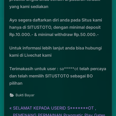
yang kami sediakan
Ayo segera daftarkan diri anda pada Situs kami
hanya di SITUSTOTO, dengan minimal deposit
Rp.10.000.- & minimal withdraw Rp.50.000.-
Untuk informasi lebih lanjut anda bisa hubungi
kami di Livechat kami
Terimakasih untuk user :
sa*****ot
telah percaya
dan telah memilih SITUSTOTO sebagai BO
pilihan
Bukti Bayar
P
Post
SELAMAT KEPADA USERID S*******OT ,
r
PEMENANG PERMAINAN Pragmatic Play Gates