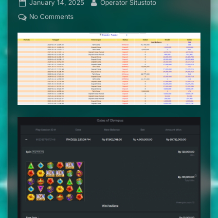
Posted
By
January 14, 2025
Operator Situstoto
on
on
No Comments
SELAMAT
KEPADA
USERID
S*****OT ,
PEMENANG
PERMAINAN
Pragmatic
Play
Gates
of
Olympus
SEBESAR
Rp.95,752,000,-