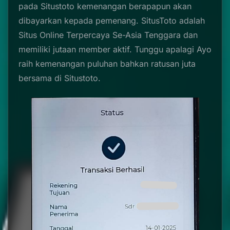
pada Situstoto kemenangan berapapun akan
dibayarkan kepada pemenang. SitusToto adalah
Situs Online Terpercaya Se-Asia Tenggara dan
memiliki jutaan member aktif. Tunggu apalagi Ayo
raih kemenangan puluhan bahkan ratusan juta
bersama di Situstoto.