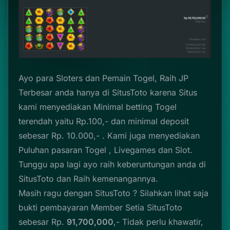
Ayo para Sloters dan Pemain Togel, Raih JP
Terbesar anda hanya di SitusToto karena Situs
kami menyediakan Minimal betting Togel
terendah yaitu Rp.100,- dan minimal deposit
sebesar Rp. 10.000,- . Kami juga menyediakan
Puluhan pasaran Togel , Livegames dan Slot.
Tunggu apa lagi ayo raih keberuntungan anda di
SitusToto dan Raih kemenangannya.
Masih ragu dengan SitusToto ? Silahkan lihat saja
bukti pembayaran Member Setia SitusToto
sebesar Rp.
91,700,000
,- Tidak perlu khawatir,