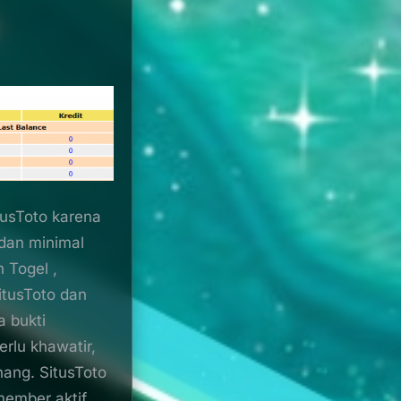
tusToto karena
 dan minimal
 Togel ,
itusToto dan
a bukti
rlu khawatir,
ang. SitusToto
member aktif.