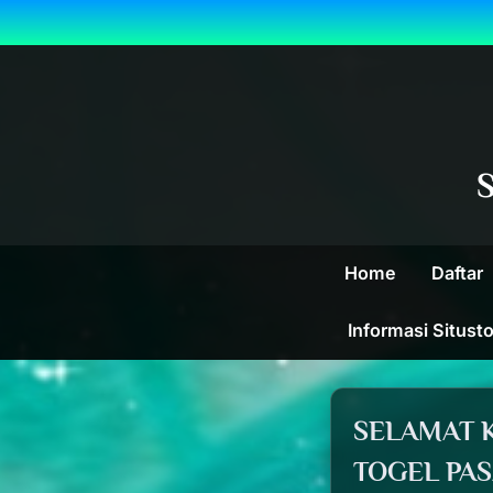
Skip
to
content
S
Home
Daftar
Informasi Situst
SELAMAT K
TOGEL PAS