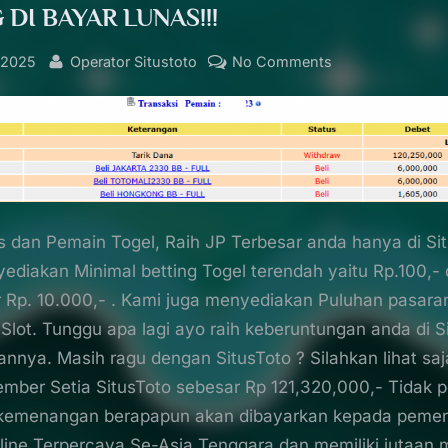
DI BAYAR LUNAS!!!
By
on
 2025
Operator Situstoto
No Comments
SELAMAT
KEPADA
USERID
l*****3,
PEMENANG
PERMAINAN
TOGEL
s dan Pemain Togel, Raih JP Terbesar anda hanya di Si
PASARAN
ediakan Minimal betting Togel terendah yaitu Rp.100,-
HOKIDRAW
 Rp. 10.000,- . Kami juga menyediakan Puluhan pasaran
Rp
lot. Tunggu apa lagi ayo raih keberuntungan anda di S
121,320,000,-
nya. Masih ragu dengan SitusToto ? Silahkan lihat saj
DAN
LANGSUNG
ber Setia SitusToto sebesar Rp 121,320,000,- Tidak pe
DI
 kemenangan berapapun akan dibayarkan kepada pemen
BAYAR
line Terpercaya Se-Asia Tenggara dan memiliki jutaan 