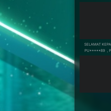
u
s
P
o
s
t
:
SELAMAT KEPA
PU*****89 ,
PERMAINAN PP
Sicbo – Pragmati
Rp 89,000,00