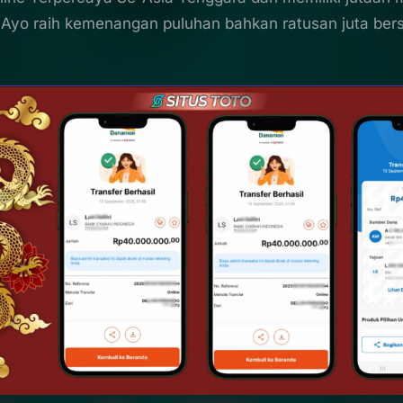
LUNAS!!!
 Ayo raih kemenangan puluhan bahkan ratusan juta ber