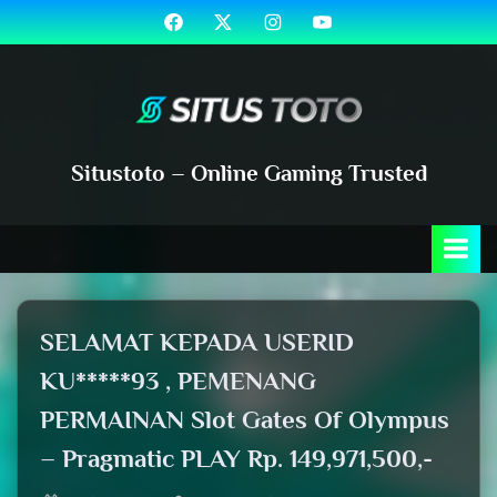
Skip
Facebook
Twitter
Instagram
Youtube
to
content
Situstoto – Online Gaming Trusted
SELAMAT KEPADA USERID
KU*****93 , PEMENANG
PERMAINAN Slot Gates Of Olympus
– Pragmatic PLAY Rp. 149,971,500,-