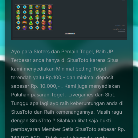
Ayo para Sloters dan Pemain Togel, Raih JP
Terbesar anda hanya di SitusToto karena Situs
kami menyediakan Minimal betting Togel
terendah yaitu Rp.100,- dan minimal deposit
sebesar Rp. 10.000,- . Kami juga menyediakan
Puluhan pasaran Togel , Livegames dan Slot.
Tunggu apa lagi ayo raih keberuntungan anda di
SitusToto dan Raih kemenangannya. Masih ragu
dengan SitusToto ? Silahkan lihat saja bukti
pembayaran Member Setia SitusToto sebesar Rp.
149,971,500,- Tidak perlu khawatir, pada