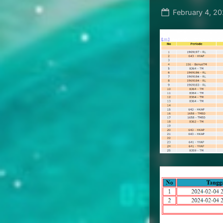
Posted
February 4, 2
on