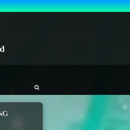
ed
Toggle
search
form
NG