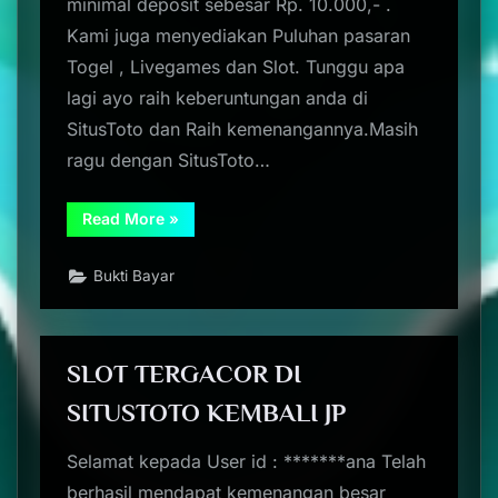
minimal deposit sebesar Rp. 10.000,- .
Kami juga menyediakan Puluhan pasaran
Togel , Livegames dan Slot. Tunggu apa
lagi ayo raih keberuntungan anda di
SitusToto dan Raih kemenangannya.Masih
ragu dengan SitusToto…
“SELAMAT
Read More
»
KEPADA
USERID
S*******CA,
Bukti Bayar
PEMENANG
PERMAINAN
Gates
Of
Olympus
1000
SLOT TERGACOR DI
SEBESAR
Rp.109,840,000,-”
SITUSTOTO KEMBALI JP
Selamat kepada User id : *******ana Telah
berhasil mendapat kemenangan besar