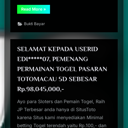
“SELAMAT
Read More
»
KEPADA
USERID
B****12,
Bukti Bayar
PEMENANG
PERMAINAN
SLOT
MANIA
OLYMPUS
SEBESAR
SELAMAT KEPADA USERID
Rp.80,000,000,-”
EDI*****07, PEMENANG
PERMAINAN TOGEL PASARAN
TOTOMACAU 5D SEBESAR
Rp.98,045,000,-
Ayo para Sloters dan Pemain Togel, Raih
JP Terbesar anda hanya di SitusToto
karena Situs kami menyediakan Minimal
betting Togel terendah yaitu Rp.100,- dan