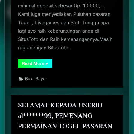
minimal deposit sebesar Rp. 10.000,- .
Kami juga menyediakan Puluhan pasaran
Togel , Livegames dan Slot. Tunggu apa
lagi ayo raih keberuntungan anda di
SitusToto dan Raih kemenangannya.Masih
ragu dengan SitusToto…
“SELAMAT
Read More
»
KEPADA
USERID
EDI*****07,
Bukti Bayar
PEMENANG
PERMAINAN
TOGEL
PASARAN
TOTOMACAU
5D
SELAMAT KEPADA USERID
SEBESAR
Rp.98,045,000,-”
al*******99, PEMENANG
PERMAINAN TOGEL PASARAN